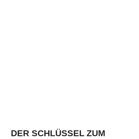
VOLKER RUCKELSHAUSS -
DEIN WEBDESIGNER IN
PRISDORF
Mit über 20 Jahren Erfahrung im Web biete ich dir
als Webdesigner in Prisdorf meine Services an, um
dein Business voranzubringen. Webdesign,
Shopdesign, redaktionelle Texte und Google-
optimierte Texte gehören zu meinem Angebot.
KOSTENLOSES ERSTGESPRÄCH
DER SCHLÜSSEL ZUM