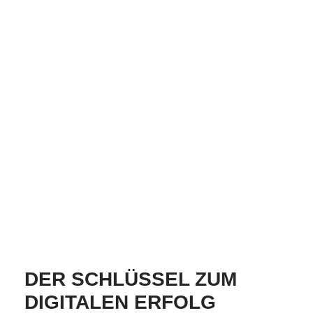
VOLKER RUCKELSHAUSS -
DEIN WEBDESIGNER IN WEDEL
Mit über 20 Jahren Erfahrung im Web biete ich dir
als Webdesigner in Wedel meine Services an, um
dein Business voranzubringen. Webdesign,
Shopdesign, redaktionelle Texte und Google-
optimierte Texte gehören zu meinem Angebot.
KOSTENLOSES ERSTGESPRÄCH
DER SCHLÜSSEL ZUM
DIGITALEN ERFOLG