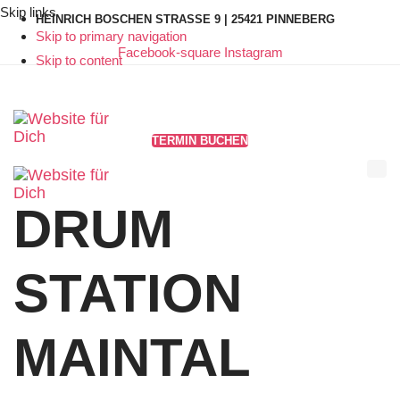
Skip links
HEINRICH BOSCHEN STRASSE 9 | 25421 PINNEBERG
Skip to primary navigation
Facebook-square
Instagram
Skip to content
TERMIN BUCHEN
TOG
NAV
DRUM
STATION
MAINTAL