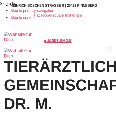
Skip links
HEINRICH BOSCHEN STRASSE 9 | 25421 PINNEBERG
Skip to primary navigation
Facebook-square
Instagram
Skip to content
TERMIN BUCHEN
TOG
NAV
TIERÄRZTLIC
GEMEINSCHAF
DR. M.